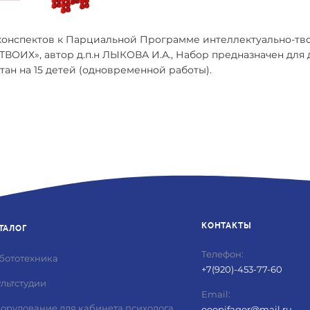
-конспектов к Парциальной Программе интеллектуально-тв
ОИХ», автор д.п.н ЛЫКОВА И.А., Набор предназначен для 
итан на 15 детей (одновременной работы).
КОНТАКТЫ
ТАЛОГ
Телефон:
бототехника
+
7(920)-453-77-60
льтстудии
Email:
орудование для кабинета психолога
ooopifagor@mail.ru